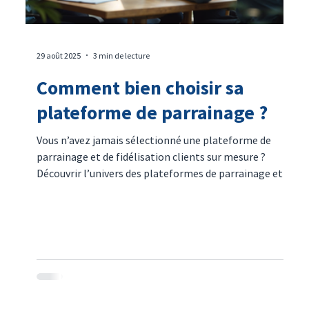
29 août 2025
3 min de lecture
Comment bien choisir sa
plateforme de parrainage ?
Vous n’avez jamais sélectionné une plateforme de
parrainage et de fidélisation clients sur mesure ?
Découvrir l’univers des plateformes de parrainage et
de fidélisation clients pour la première fois peut être
intimidant. Chez Aklamio, notre objectif est de
simplifier cette démarche. Voici un guide structuré
pour vous aider à faire le meilleur choix pour votre
entreprise, et pourquoi Aklamio pourrait être le
partenaire idéal pour vous accompagner. 1. Définissez
vos objectifs a