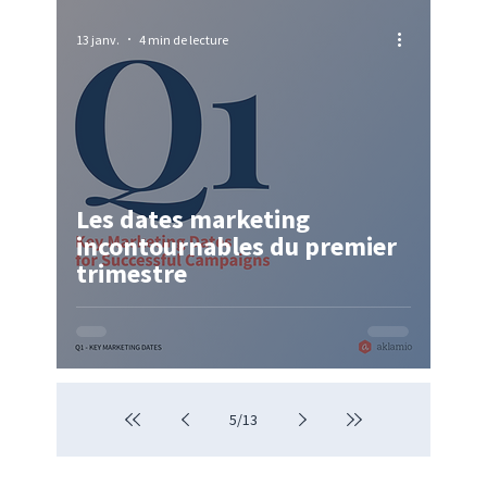
13 janv.
4 min de lecture
Les dates marketing
incontournables du premier
trimestre
5
/
13