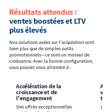
de 5 000 marques mondiales pour
créer des offres attrayantes qui
Résultats attendus :
améliorent les taux de conversion et
ventes boostées et LTV
vous aident à vous démarquer de la
concurrence.
plus élevés
Nos solutions axées sur l'acquisition sont
bien plus que de simples outils
promotionnels—ce sont un moteur de
croissance. Avec la bonne configuration,
vous pouvez vous attendre à :
Accélération de la
Augm
croissance et de
vale
l'engagement
term
Des offres exceptionnelles
Les p