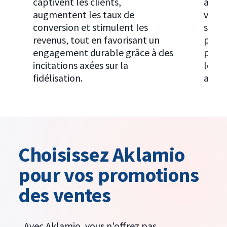
captivent les clients,
augm
augmentent les taux de
valeu
conversion et stimulent les
s'int
revenus, tout en favorisant un
parfa
engagement durable grâce à des
parra
incitations axées sur la
les cl
fidélisation.
ambas
Choisissez Aklamio
pour vos promotions
des ventes
Avec Aklamio, vous n'offrez pas