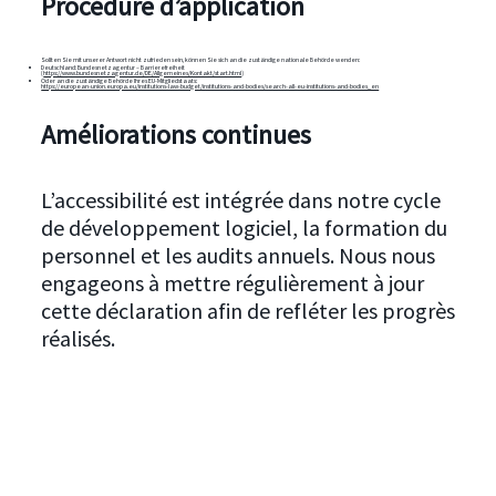
Procédure d’application
Sollten Sie mit unserer Antwort nicht zufrieden sein, können Sie sich an die zuständige nationale Behörde wenden:
Deutschland: Bundesnetzagentur – Barrierefreiheit
(
https://www.bundesnetzagentur.de/DE/Allgemeines/Kontakt/start.html
)
Oder an die zuständige Behörde Ihres EU-Mitgliedstaats:
https://european-union.europa.eu/institutions-law-budget/institutions-and-bodies/search-all-eu-institutions-and-bodies_en
Améliorations continues
L’accessibilité est intégrée dans notre cycle
de développement logiciel, la formation du
personnel et les audits annuels. Nous nous
engageons à mettre régulièrement à jour
cette déclaration afin de refléter les progrès
réalisés.