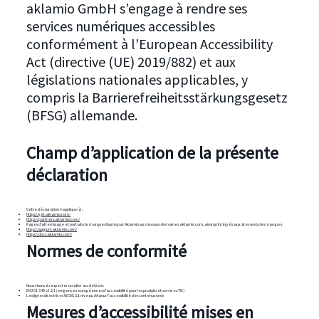
aklamio GmbH s’engage à rendre ses
services numériques accessibles
conformément à l’European Accessibility
Act (directive (UE) 2019/882) et aux
législations nationales applicables, y
compris la Barrierefreiheitsstärkungsgesetz
(BFSG) allemande.
Champ d’application de la présente
déclaration
Cette déclaration s’applique à :
https://get.aklamio.com/
https://partners.aklamio.com/
Pages d’atterrissage et portails de marques fournis par Aklamio sur des sous-domaines aklamio.com, ainsi qu’intégrés aux sites web des marques
https://support.aklamio.com/
https://docs.aklamio.com/
Normes de conformité
Nous visons à respecter ou aller au-delà de:
EN 301 549 v3.2.1 (exigences européennes d’accessibilité pour les produits et services TIC)
Les lignes directrices WCAG 2.1 niveau AA pour l’accessibilité des contenus web
Mesures d’accessibilité mises en