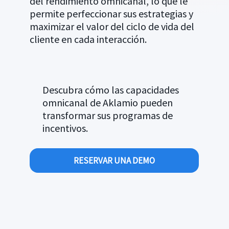
del rendimiento omnicanal, lo que le
interacción con el centro de
permite perfeccionar sus estrategias y
llamadas.
maximizar el valor del ciclo de vida del
Online
cliente en cada interacción.
Lance y administre fácilmente
programas de incentivos en línea a
través de JavaScript, integraciones
Descubra cómo las capacidades
de API o cargas CSV.
omnicanal de Aklamio pueden
transformar sus programas de
incentivos.
RESERVAR UNA DEMO