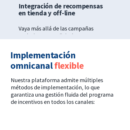
Integración de recompensas
en tienda y off-line
Vaya más allá de las campañas
exclusivamente digitales
incorporando incentivos a las
experiencias offline. Con nuestra
Implementación
tecnología, puede recompensar a
omnicanal
flexible
los clientes por compras en tienda,
suscripción a contratos e incluso
interacciones en establecimientos
Nuestra plataforma admite múltiples
físicos, todo ello mientras
métodos de implementación, lo que
monitoriza el rendimiento en tiempo
garantiza una gestión fluida del programa
real.
de incentivos en todos los canales: