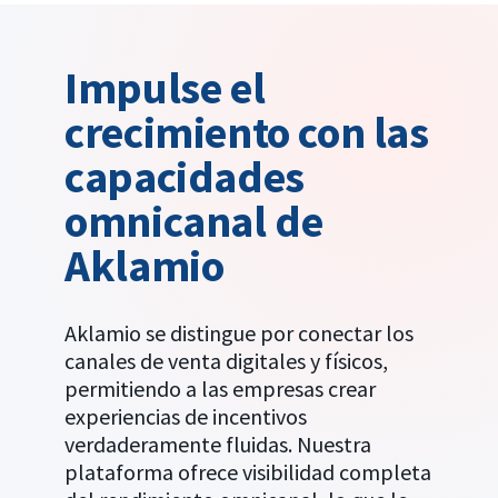
Obtenga más información sobre
nuestra
tecnología de seguimiento
Impulse el
omnicanal
crecimiento con las
capacidades
Coordinación de incentivos
omnicanal de
personalizada y automatizada
Aklamio
Ofrezca los incentivos adecuados en
el momento oportuno,
Aklamio se distingue por conectar los
independientemente del canal.
canales de venta digitales y físicos,
Nuestro motor de automatización le
permitiendo a las empresas crear
permite activar recompensas según
experiencias de incentivos
las acciones específicas del cliente,
verdaderamente fluidas. Nuestra
ya sea una compra en línea, una
plataforma ofrece visibilidad completa
transacción en tienda o una