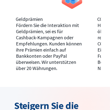
Geldprämien
CO₂-K
Fördern Sie die Interaktion mit
Helfen
Geldprämien, sei es für
ökolo
Cashback-Kampagnen oder
reduzi
Empfehlungen. Kunden können
CO₂-K
ihre Prämien einfach auf
Einkäu
Bankkonten oder PayPal
Funkt
überweisen. Wir unterstützen
Beitra
über 20 Währungen.
Neutra
Steigern Sie die