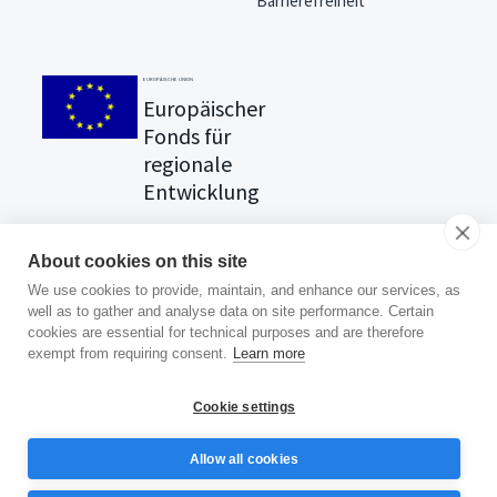
Barrierefreiheit
EUROPÄISCHE UNION
Europäischer
Fonds für
regionale
Entwicklung
About cookies on this site
We use cookies to provide, maintain, and enhance our services, as
Suchen Sie nach Ihrer Prämie?
well as to gather and analyse data on site performance. Certain
Klicken Sie hier
.
cookies are essential for technical purposes and are therefore
exempt from requiring consent.
Learn more
Cookie settings
© 2025 Aklamio. Alle Rechte vorbehalten.
Allow all cookies