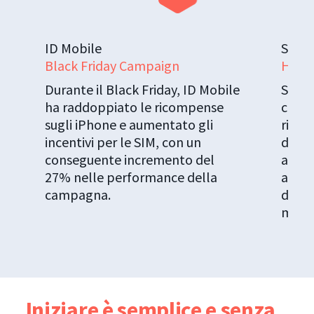
ID Mobile
Sant
Black Friday Campaign
High
Durante il Black Friday, ID Mobile
Santa
ha raddoppiato le ricompense
campa
sugli iPhone e aumentato gli
ricom
incentivi per le SIM, con un
duran
conseguente incremento del
aumen
27% nelle performance della
a 100
campagna.
del 5
meno 
Iniziare è semplice e senza