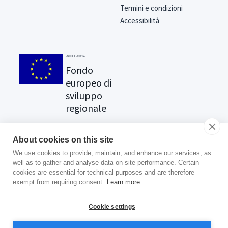
Termini e condizioni
Accessibilità
UNIONE EUROPEA
Fondo
europeo di
sviluppo
regionale
About cookies on this site
We use cookies to provide, maintain, and enhance our services, as
Cerchi la tua ricompensa?
Clicca
well as to gather and analyse data on site performance. Certain
qui
.
cookies are essential for technical purposes and are therefore
exempt from requiring consent.
Learn more
Cookie settings
© 2025 Aklamio. Tutti i diritti riservati.