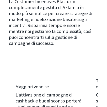
La Customer Incentives Platform
completamente gestita di Aklamio è il
modo più semplice per creare strategie di
marketing e fidelizzazione basate sugli
incentivi. Risparmia tempo e risorse
mentre noi gestiamo la complessità, così
puoi concentrarti sulla gestione di
campagne di successo.
Tassi
Maggiori vendite
eleva
L'attivazione di campagne di
Offri
cashback e buoni sconto porterà
signi
i tuoi numeri di vendita ad un
conve