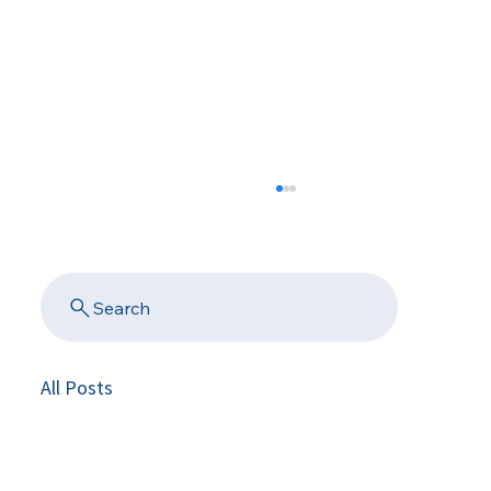
Search
All Posts
Des campagnes à un vrai écosystème :
pourquoi la fidélisation clients doit